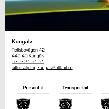
Kungälv
Rollsbovägen 42
442 40 Kungälv
0303-21 51 51
bilforsaljning.kungalv@alltibil.se
Personbil
Transportbil