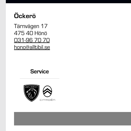
Öckerö
Tärnvägen 17
475 40 Hönö
031-96 70 70
hono@alltibil.se
Service